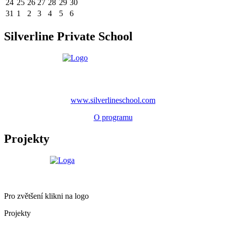
24
25
26
27
28
29
30
31
1
2
3
4
5
6
Silverline Private School
www.silverlineschool.com
O programu
Projekty
Pro zvětšení klikni na logo
Projekty