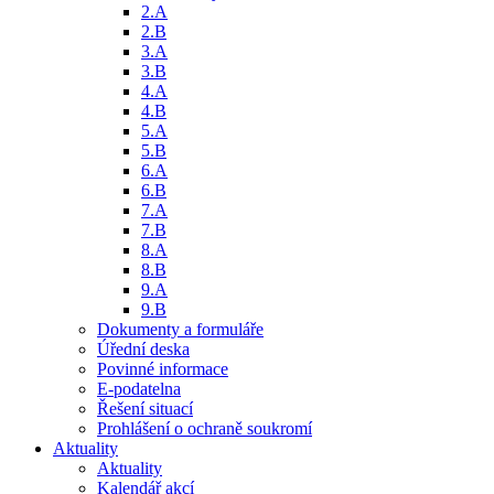
2.A
2.B
3.A
3.B
4.A
4.B
5.A
5.B
6.A
6.B
7.A
7.B
8.A
8.B
9.A
9.B
Dokumenty a formuláře
Úřední deska
Povinné informace
E-podatelna
Řešení situací
Prohlášení o ochraně soukromí
Aktuality
Aktuality
Kalendář akcí