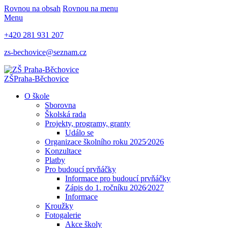
Rovnou na obsah
Rovnou na menu
Menu
+420 281 931 207
zs-bechovice@seznam.cz
ZŠ
Praha-Běchovice
O škole
Sborovna
Školská rada
Projekty, programy, granty
Událo se
Organizace školního roku 2025⁄2026
Konzultace
Platby
Pro budoucí prvňáčky
Informace pro budoucí prvňáčky
Zápis do 1. ročníku 2026⁄2027
Informace
Kroužky
Fotogalerie
Akce školy