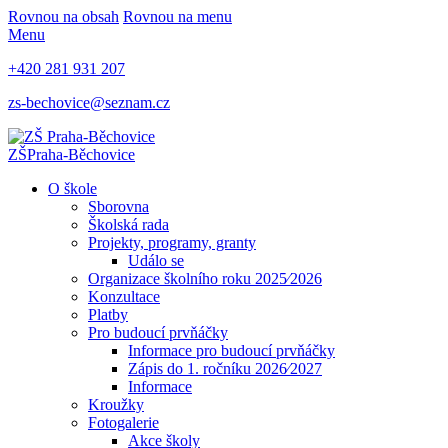
Rovnou na obsah
Rovnou na menu
Menu
+420 281 931 207
zs-bechovice@seznam.cz
ZŠ
Praha-Běchovice
O škole
Sborovna
Školská rada
Projekty, programy, granty
Událo se
Organizace školního roku 2025⁄2026
Konzultace
Platby
Pro budoucí prvňáčky
Informace pro budoucí prvňáčky
Zápis do 1. ročníku 2026⁄2027
Informace
Kroužky
Fotogalerie
Akce školy