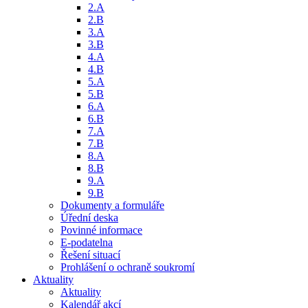
2.A
2.B
3.A
3.B
4.A
4.B
5.A
5.B
6.A
6.B
7.A
7.B
8.A
8.B
9.A
9.B
Dokumenty a formuláře
Úřední deska
Povinné informace
E-podatelna
Řešení situací
Prohlášení o ochraně soukromí
Aktuality
Aktuality
Kalendář akcí