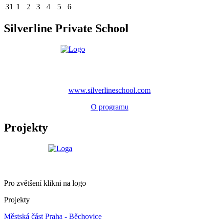
31
1
2
3
4
5
6
Silverline Private School
www.silverlineschool.com
O programu
Projekty
Pro zvětšení klikni na logo
Projekty
Městská část Praha - Běchovice