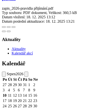
zapis_2026-pravidla přijímání.pdf
Typ souboru: PDF dokument, Velikost: 360,5 kB
Datum vložení:
18. 12. 2025 13:12
Datum poslední aktualizace:
18. 12. 2025 13:21
Aktuality
Aktuality
Kalendář akcí
Kalendář
Srpen
2026
Po
Út
St
Čt
Pá
So
Ne
27
28
29
30
31
1
2
3
4
5
6
7
8
9
10
11
12
13
14
15
16
17
18
19
20
21
22
23
24
25
26
27
28
29
30