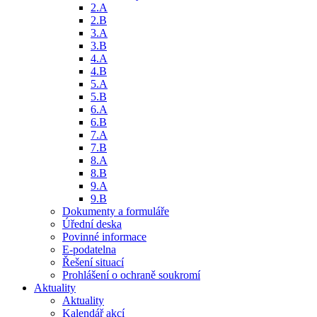
2.A
2.B
3.A
3.B
4.A
4.B
5.A
5.B
6.A
6.B
7.A
7.B
8.A
8.B
9.A
9.B
Dokumenty a formuláře
Úřední deska
Povinné informace
E-podatelna
Řešení situací
Prohlášení o ochraně soukromí
Aktuality
Aktuality
Kalendář akcí