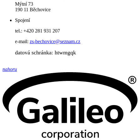
Mýtní 73
190 11 Běchovice
Spojení
tel.: +420 281 931 207
e-mail:
zs-bechovice@seznam.cz
datová schránka: htwmgqk
nahoru