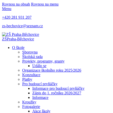
Rovnou na obsah
Rovnou na menu
Menu
+420 281 931 207
zs-bechovice@seznam.cz
ZŠ
Praha-Běchovice
O škole
Sborovna
Školská rada
Projekty, programy, granty
Událo se
Organizace školního roku 2025⁄2026
Konzultace
Platby
Pro budoucí prvňáčky
Informace pro budoucí prvňáčky
Zápis do 1. ročníku 2026⁄2027
Informace
Kroužky
Fotogalerie
Akce školy