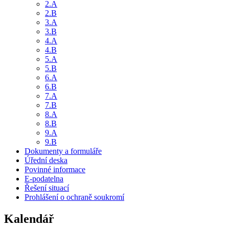
2.A
2.B
3.A
3.B
4.A
4.B
5.A
5.B
6.A
6.B
7.A
7.B
8.A
8.B
9.A
9.B
Dokumenty a formuláře
Úřední deska
Povinné informace
E-podatelna
Řešení situací
Prohlášení o ochraně soukromí
Kalendář