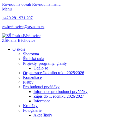
Rovnou na obsah
Rovnou na menu
Menu
+420 281 931 207
zs-bechovice@seznam.cz
ZŠ
Praha-Běchovice
O škole
Sborovna
Školská rada
Projekty, programy, granty
Událo se
Organizace školního roku 2025⁄2026
Konzultace
Platby
Pro budoucí prvňáčky
Informace pro budoucí prvňáčky
Zápis do 1. ročníku 2026⁄2027
Informace
Kroužky
Fotogalerie
Akce školy