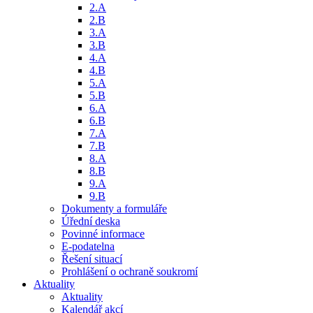
2.A
2.B
3.A
3.B
4.A
4.B
5.A
5.B
6.A
6.B
7.A
7.B
8.A
8.B
9.A
9.B
Dokumenty a formuláře
Úřední deska
Povinné informace
E-podatelna
Řešení situací
Prohlášení o ochraně soukromí
Aktuality
Aktuality
Kalendář akcí