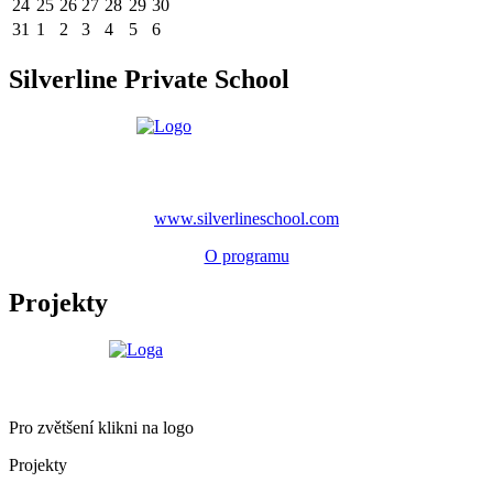
24
25
26
27
28
29
30
31
1
2
3
4
5
6
Silverline Private School
www.silverlineschool.com
O programu
Projekty
Pro zvětšení klikni na logo
Projekty