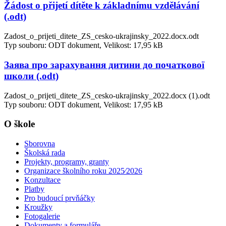
Žádost o přijetí dítěte k základnímu vzdělávání
(.odt)
Zadost_o_prijeti_ditete_ZS_cesko-ukrajinsky_2022.docx.odt
Typ souboru: ODT dokument, Velikost: 17,95 kB
Заява про зарахування дитини до початкової
школи (.odt)
Zadost_o_prijeti_ditete_ZS_cesko-ukrajinsky_2022.docx (1).odt
Typ souboru: ODT dokument, Velikost: 17,95 kB
O škole
Sborovna
Školská rada
Projekty, programy, granty
Organizace školního roku 2025⁄2026
Konzultace
Platby
Pro budoucí prvňáčky
Kroužky
Fotogalerie
Dokumenty a formuláře