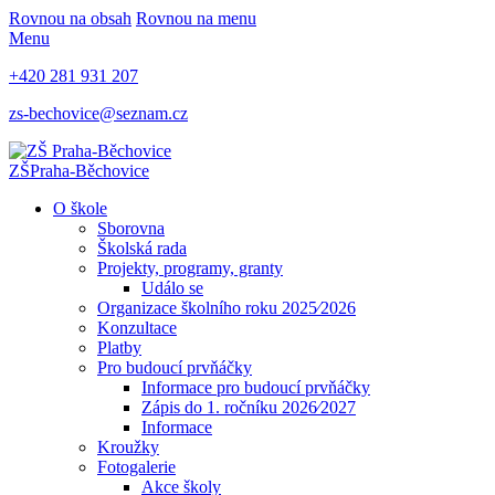
Rovnou na obsah
Rovnou na menu
Menu
+420 281 931 207
zs-bechovice@seznam.cz
ZŠ
Praha-Běchovice
O škole
Sborovna
Školská rada
Projekty, programy, granty
Událo se
Organizace školního roku 2025⁄2026
Konzultace
Platby
Pro budoucí prvňáčky
Informace pro budoucí prvňáčky
Zápis do 1. ročníku 2026⁄2027
Informace
Kroužky
Fotogalerie
Akce školy