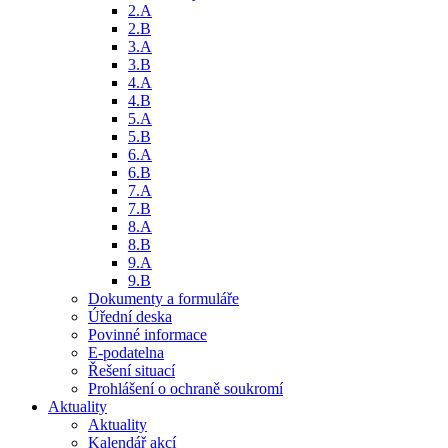
2.A
2.B
3.A
3.B
4.A
4.B
5.A
5.B
6.A
6.B
7.A
7.B
8.A
8.B
9.A
9.B
Dokumenty a formuláře
Úřední deska
Povinné informace
E-podatelna
Řešení situací
Prohlášení o ochraně soukromí
Aktuality
Aktuality
Kalendář akcí