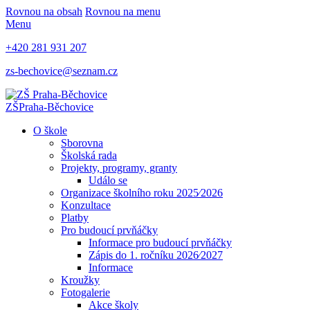
Rovnou na obsah
Rovnou na menu
Menu
+420 281 931 207
zs-bechovice@seznam.cz
ZŠ
Praha-Běchovice
O škole
Sborovna
Školská rada
Projekty, programy, granty
Událo se
Organizace školního roku 2025⁄2026
Konzultace
Platby
Pro budoucí prvňáčky
Informace pro budoucí prvňáčky
Zápis do 1. ročníku 2026⁄2027
Informace
Kroužky
Fotogalerie
Akce školy