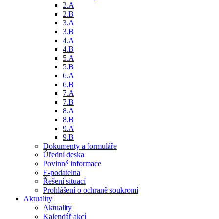
2.A
2.B
3.A
3.B
4.A
4.B
5.A
5.B
6.A
6.B
7.A
7.B
8.A
8.B
9.A
9.B
Dokumenty a formuláře
Úřední deska
Povinné informace
E-podatelna
Řešení situací
Prohlášení o ochraně soukromí
Aktuality
Aktuality
Kalendář akcí