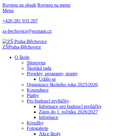
Rovnou na obsah
Rovnou na menu
Menu
+420 281 931 207
zs-bechovice@seznam.cz
ZŠ
Praha-Běchovice
O škole
Sborovna
Školská rada
Projekty, programy, granty
Událo se
Organizace školního roku 2025⁄2026
Konzultace
Platby
Pro budoucí prvňáčky
Informace pro budoucí prvňáčky
Zápis do 1. ročníku 2026⁄2027
Informace
Kroužky
Fotogalerie
Akce školy