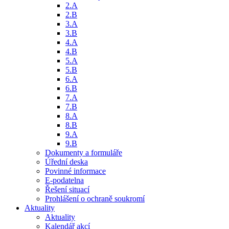
2.A
2.B
3.A
3.B
4.A
4.B
5.A
5.B
6.A
6.B
7.A
7.B
8.A
8.B
9.A
9.B
Dokumenty a formuláře
Úřední deska
Povinné informace
E-podatelna
Řešení situací
Prohlášení o ochraně soukromí
Aktuality
Aktuality
Kalendář akcí