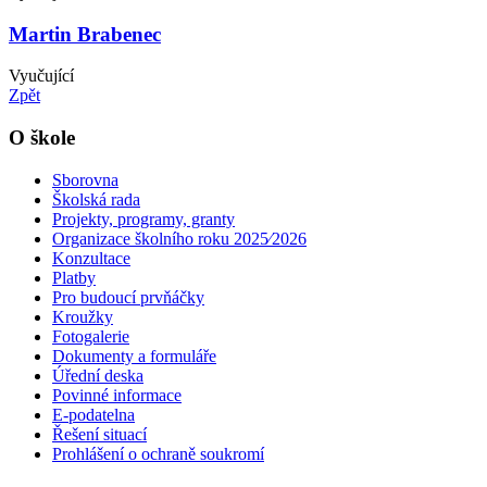
Martin Brabenec
Vyučující
Zpět
O škole
Sborovna
Školská rada
Projekty, programy, granty
Organizace školního roku 2025⁄2026
Konzultace
Platby
Pro budoucí prvňáčky
Kroužky
Fotogalerie
Dokumenty a formuláře
Úřední deska
Povinné informace
E-podatelna
Řešení situací
Prohlášení o ochraně soukromí