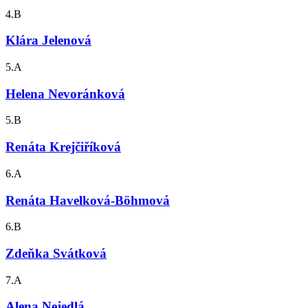
4.B
Klára Jelenová
5.A
Helena Nevoránková
5.B
Renáta Krejčiříková
6.A
Renáta Havelková-Böhmová
6.B
Zdeňka Svátková
7.A
Alena Nejedlá