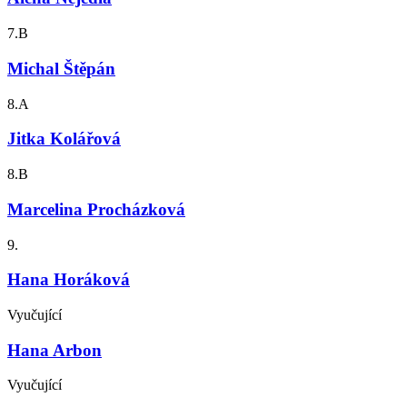
7.B
Michal Štěpán
8.A
Jitka Kolářová
8.B
Marcelina Procházková
9.
Hana Horáková
Vyučující
Hana Arbon
Vyučující