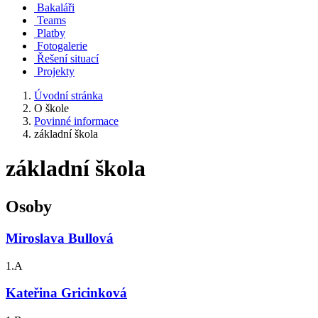
Bakaláři
Teams
Platby
Fotogalerie
Řešení situací
Projekty
Úvodní stránka
O škole
Povinné informace
základní škola
základní škola
Osoby
Miroslava Bullová
1.A
Kateřina Gricinková