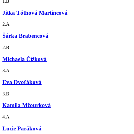
1.B
Jitka Tóthová Martincová
2.A
Šárka Brabencová
2.B
Michaela Čížková
3.A
Eva Dvořáková
3.B
Kamila Mžourková
4.A
Lucie Paráková