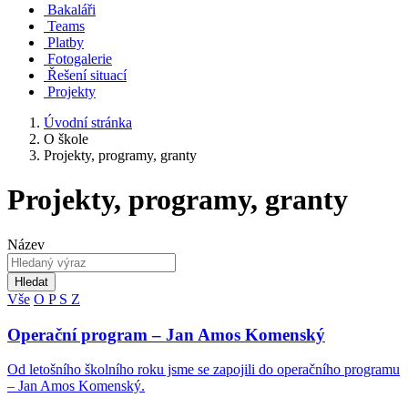
Bakaláři
Teams
Platby
Fotogalerie
Řešení situací
Projekty
Úvodní stránka
O škole
Projekty, programy, granty
Projekty, programy, granty
Název
Hledat
Vše
O
P
S
Z
Operační program – Jan Amos Komenský
Od letošního školního roku jsme se zapojili do operačního programu
– Jan Amos Komenský.