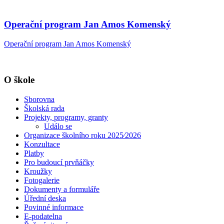
Operační program Jan Amos Komenský
Operační program Jan Amos Komenský
O škole
Sborovna
Školská rada
Projekty, programy, granty
Událo se
Organizace školního roku 2025⁄2026
Konzultace
Platby
Pro budoucí prvňáčky
Kroužky
Fotogalerie
Dokumenty a formuláře
Úřední deska
Povinné informace
E-podatelna