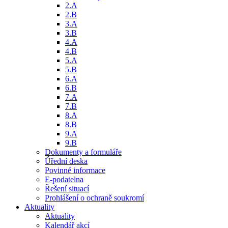
2.A
2.B
3.A
3.B
4.A
4.B
5.A
5.B
6.A
6.B
7.A
7.B
8.A
8.B
9.A
9.B
Dokumenty a formuláře
Úřední deska
Povinné informace
E-podatelna
Řešení situací
Prohlášení o ochraně soukromí
Aktuality
Aktuality
Kalendář akcí