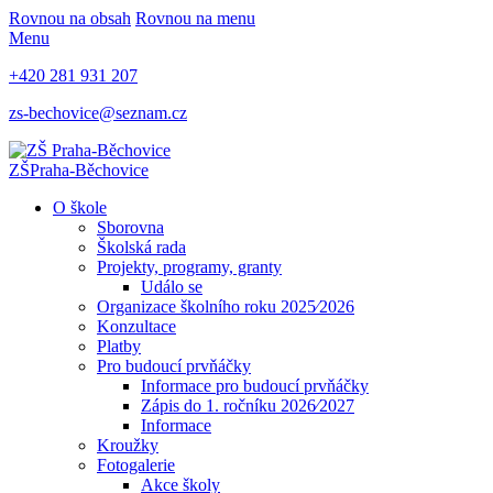
Rovnou na obsah
Rovnou na menu
Menu
+420 281 931 207
zs-bechovice@seznam.cz
ZŠ
Praha-Běchovice
O škole
Sborovna
Školská rada
Projekty, programy, granty
Událo se
Organizace školního roku 2025⁄2026
Konzultace
Platby
Pro budoucí prvňáčky
Informace pro budoucí prvňáčky
Zápis do 1. ročníku 2026⁄2027
Informace
Kroužky
Fotogalerie
Akce školy